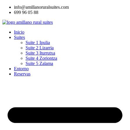
Ir
info@amillanoruralsuites.com
al
699 96 05 88
contenido
Inicio
Suites
Suite 1 Ipulia
Suite 2 Lizarria
Suite 3 Iturrutxa
Suite 4 Zoriontza
Suite 5 Zalama
Entorno
Reservas