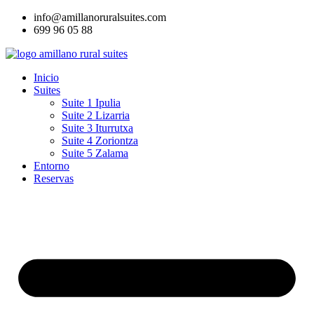
Ir
info@amillanoruralsuites.com
al
699 96 05 88
contenido
Inicio
Suites
Suite 1 Ipulia
Suite 2 Lizarria
Suite 3 Iturrutxa
Suite 4 Zoriontza
Suite 5 Zalama
Entorno
Reservas